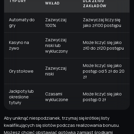
TYP GRY
DLA ZŁ100
WKŁAD
ZAKŁADÓW
Automaty do
Zazwyczaj
Zazwyczaj liczy się
gry
100%
jako zł100 postępu
Zazwyczaj
Kasyno na
Może liczyć się jako
niski lub
żywo
zł0 do zł20 postępu
wykluczony
Może liczyć się jako
Zazwyczaj
Gry stołowe
postęp od 5 zł do 20
niski
zł
Jackpoty lub
Czasami
Może liczyć się jako
określone
wykluczone
postęp 0 zł
tytuły
Aby uniknąć niespodzianek, trzymaj się krótkiej listy
kwalifikujących się slotów podczas realizowania bonusu.
Możesz chcieć obstawiać gotówką zamiast środkami