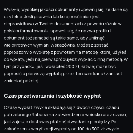
Wysyłaj wysokiej jakości dokumenty i upewnij się, że dane są
czytelne. Jeśli pisownia lub kolejność imion jest
nieprawidłowa w Twoich dokumentach z powodu różnic w
polskim formatowaniu, upewnij się, że nazwa profilu i
dokument tożsamości są takie same, aby uniknąć
wielokrotnych wymian. Wskazówka: Możesz zostać
poproszony o wypłatę z powrotem na metodę, której użyłeś
do wpłaty, jeśli najpierw spróbujesz wypłacić inną metodą. W
tym przypadku, jeśli wpłaciłeś 200 zł, łatwiej może być
poprosić o pierwszą wypłatę przez ten sam kanał zamiast
zmieniać później.
Czas przetwarzania i szybkość wypłat
Czasy wypłat zwykle składają się z dwóch części: czasu
potrzebnego Rabona na zatwierdzenie wniosku oraz czasu,
jaki zajmuje dostawcy płatności wysłanie pieniędzy. Po
zakończeniu weryfikacji wypłaty od 100 do 300 zł zwykle