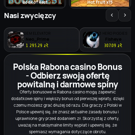
Book of Rest
Hot Fruit x15
Nasi zwycięzcy
GEM ELEVATOR
3 HERO PIGGIES
Neo_Prime
Fisheye
1 295.29 zł
307.09 zł
Polska Rabona casino Bonus
- Odbierz swoją ofertę
powitalną i darmowe spiny
Oferty bonusowe w Rabona casino mogą zapewnić
dodatkowe spiny i większy bonus od pierwszej wpłaty, dzięki
czemu możesz grać dłużej od razu. Dla graczy z Polski w
Polsce upewnij się, że znasz aktualne zasady bonusu i
uprawnione gry przed dodaniem zł. Skorzystaj z oferty,
uważaj na maksymalne limity wypłat i upewnij się, że
spełniasz wymagania dotyczące obrotu.