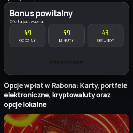
Bonus powitalny
Oferta jest ważna:
49
59
41
GODZINY
MINUTY
SEKUNDY
Odbierz bonus
Opcje wpłat w Rabona: Karty, portfele
elektroniczne, kryptowaluty oraz
opcje lokalne