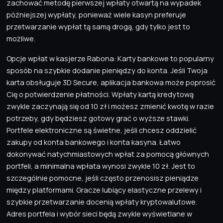
zachować metodę pierwszej wpłaty otwartą na wypadek
późniejszej wypłaty, ponieważ wiele kasyn preferuje
przetwarzanie wypłat tą samą drogą, gdy tylko jest to
możliwe.
Opcje wpłat w kasjerze Rabona: Karty bankowe to popularny
sposób na szybkie dodanie pieniędzy do konta. Jeśli Twoja
karta obsługuje 3D Secure, aplikacja bankowa może poprosić
Cię o potwierdzenie płatności. Wpłaty kartą kredytową
zwykle zaczynają się od 10 zł i możesz zmienić kwotę w razie
potrzeby, gdy będziesz gotowy grać o wyższe stawki.
Portfele elektroniczne są świetne, jeśli chcesz oddzielić
zakupy od konta bankowego i konta kasyna. Łatwo
dokonywać natychmiastowych wpłat za pomocą głównych
portfeli, a minimalna wpłata wynosi zwykle 10 zł. Jest to
szczególnie pomocne, jeśli często przenosisz pieniądze
między platformami. Gracze lubiący elastyczne przelewy i
szybkie przetwarzanie docenią wpłaty kryptowalutowe.
Adres portfela i wybór sieci będą zwykle wyświetlane w