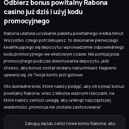
Odbierz bonus powitalny Rabona
casino już dziś i użyj kodu
promocyjnego
Rabona ułatwia uzyskanie pakietu powitalnego w kilka minut.
Wszystko, czego potrzebujesz, to dokonanie pierwszego
kwalifikującego się depozytu i wprowadzenie odpowiedniego
kodu promocyjnego we właściwym czasie. Nie pomijaj pola
promocyjnego podczas dokonywania depozytu, jeśli
chcesz, aby bonus został dodany natychmiast. Najpierw
upewnij się, że Twoje konto jest gotowe.
Oto dokładne kroki, które należy podjąć, aby otrzymać bonus
powitalny Rabona, wraz z kilkoma ważnymi rzeczami, na
które należy zwrócić uwagę, aby uniknąć najczęstszej
wiadomości „promocja nie została zastosowana”.
Zaloguj się lub załóż nowe konto Rabona, aby