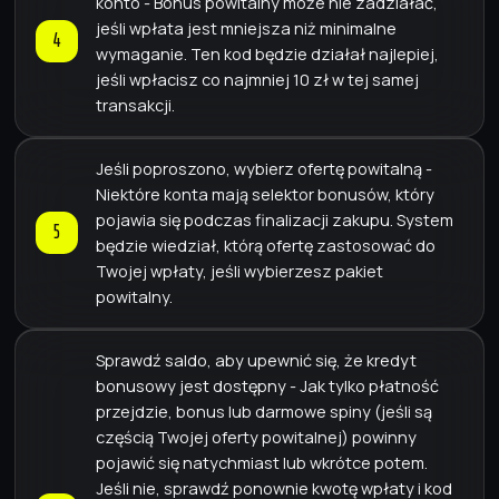
konto - Bonus powitalny może nie zadziałać,
jeśli wpłata jest mniejsza niż minimalne
wymaganie. Ten kod będzie działał najlepiej,
jeśli wpłacisz co najmniej 10 zł w tej samej
transakcji.
Jeśli poproszono, wybierz ofertę powitalną -
Niektóre konta mają selektor bonusów, który
pojawia się podczas finalizacji zakupu. System
będzie wiedział, którą ofertę zastosować do
Twojej wpłaty, jeśli wybierzesz pakiet
powitalny.
Sprawdź saldo, aby upewnić się, że kredyt
bonusowy jest dostępny - Jak tylko płatność
przejdzie, bonus lub darmowe spiny (jeśli są
częścią Twojej oferty powitalnej) powinny
pojawić się natychmiast lub wkrótce potem.
Jeśli nie, sprawdź ponownie kwotę wpłaty i kod