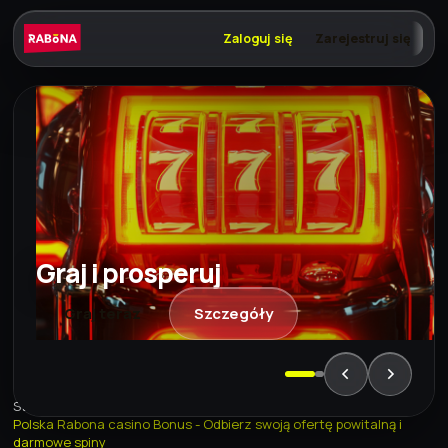
Zaloguj się
Zarejestruj się
Wygraj duże, poczuj
dreszczyk
Graj teraz
Szczegóły
Strona główna
Polska Rabona casino Bonus - Odbierz swoją ofertę powitalną i
darmowe spiny