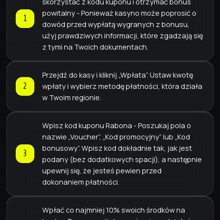
skorzystać z kodu kuponu i otrzymać bonus
powitalny - Ponieważ kasyno może poprosić o
dowód przed wypłatą wygranych z bonusu,
użyj prawdziwych informacji, które zgadzają się
z tymi na Twoich dokumentach.
Przejdź do kasy i kliknij „Wpłata”. Ustaw kwotę
wpłaty i wybierz metodę płatności, która działa
w Twoim regionie.
Wpisz kod kuponu Rabona - Poszukaj pola o
nazwie „Voucher”, „Kod promocyjny” lub „Kod
bonusowy”. Wpisz kod dokładnie tak, jak jest
podany (bez dodatkowych spacji), a następnie
upewnij się, że jesteś pewien przed
dokonaniem płatności.
Wpłać co najmniej 10% swoich środków na