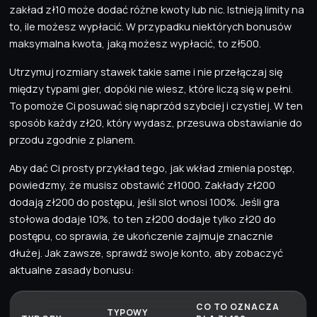
zakład zł10 może dodać różne kwoty lub nic. Istnieją limity na
to, ile możesz wypłacić. W przypadku niektórych bonusów
maksymalna kwota, jaką możesz wypłacić, to zł500.
Utrzymuj rozmiary stawek takie same i nie przełączaj się
między typami gier, dopóki nie wiesz, które liczą się w pełni.
To pomoże Ci posuwać się naprzód szybciej i czystiej. W ten
sposób każdy zł20, który wydasz, przesuwa obstawianie do
przodu zgodnie z planem.
Aby dać Ci prosty przykład tego, jak wkład zmienia postęp,
powiedzmy, że musisz obstawić zł1000. Zakłady zł200
dodają zł200 do postępu, jeśli slot wnosi 100%. Jeśli gra
stołowa dodaje 10%, to ten zł200 dodaje tylko zł20 do
postępu, co sprawia, że ukończenie zajmuje znacznie
dłużej. Jak zawsze, sprawdź swoje konto, aby zobaczyć
aktualne zasady bonusu:
CO TO OZNACZA
TYPOWY