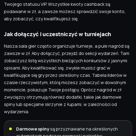
Twojego statusu VIP. Wszystkie kwoty cashback są
podawane w zł, a zawsze możesz sprawdzić swoje konto,
aby zobaczyć, czy kwalifikujesz się.
Jak dołączyć i uczestniczyć w turniejach
Nasza sala gier często organizuje turnieje, a pule nagród są
zawsze w zł. Aby dołączyć, przejdź do sekcji wydarzeń. Tam
zobaczysz listę wszystkich bieżących konkursów z jasnymi
opisami. Aby kwalifikować się, zwykle musisz grać w
kwalifikujące się gry przez określony czas. Tabela liderów w
czasie rzeczywistym, którą możesz zobaczyć w dowolnym
momencie, pokazuje Twoje postępy. Oprócz nagród w zł
zwycięzcy otrzymują również dodatki, takie jak darmowe
spiny lub specjalne skrzynie z łupami, w zależności od
wydarzenia.
Darmowe spiny
są przyznawane na określonych
automatach podczas promocji i pakietów