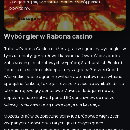
Zarejestruj się w minutę i odbierz swój pakiet
powitalny.
Szczegóły
Wybór gier w Rabona casino
Tutaj w Rabona Casino możesz grać w ogromny wybór gier, w
tym automaty, gry stołowe i kasyno na żywo. W przypadku
zabawnych gier obrotowych wypróbuj Starburst lub Book of
Dead, a dla smaku polskiej kultury zagraj w Gonzo's Quest.
Wszystkie nasze ogromne wybory automatów mają własne
specjalne funkcje, takie jak rozszerzające się symbole dzikie
lub nastrojowe gry bonusowe. Zawsze dodajemy nowe,
popularne automaty od ponad 60 dostawców do naszej
kolekcji, więc zawsze są nowe opcje dla każdego.
Możesz grać w bezpieczne spiny lub próbować większych
wygranych zarówno w starych, jak i nowych grach
automatowych, z zakładami zaczynającymi się od zaledwie