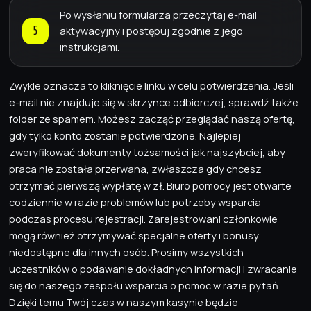
Po wysłaniu formularza przeczytaj e-mail
aktywacyjny i postępuj zgodnie z jego
instrukcjami.
Zwykle oznacza to kliknięcie linku w celu potwierdzenia. Jeśli
e-mail nie znajduje się w skrzynce odbiorczej, sprawdź także
folder ze spamem. Możesz zacząć przeglądać naszą ofertę,
gdy tylko konto zostanie potwierdzone. Najlepiej
zweryfikować dokumenty tożsamości jak najszybciej, aby
praca nie została przerwana, zwłaszcza gdy chcesz
otrzymać pierwszą wypłatę w zł. Biuro pomocy jest otwarte
codziennie w razie problemów lub potrzeby wsparcia
podczas procesu rejestracji. Zarejestrowani członkowie
mogą również otrzymywać specjalne oferty i bonusy
niedostępne dla innych osób. Prosimy wszystkich
uczestników o podawanie dokładnych informacji i zwracanie
się do naszego zespołu wsparcia o pomoc w razie pytań.
Dzięki temu Twój czas w naszym kasynie będzie