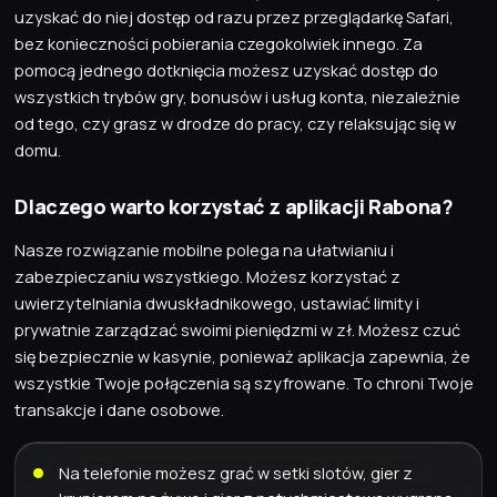
uzyskać do niej dostęp od razu przez przeglądarkę Safari,
bez konieczności pobierania czegokolwiek innego. Za
pomocą jednego dotknięcia możesz uzyskać dostęp do
wszystkich trybów gry, bonusów i usług konta, niezależnie
od tego, czy grasz w drodze do pracy, czy relaksując się w
domu.
Dlaczego warto korzystać z aplikacji Rabona?
Nasze rozwiązanie mobilne polega na ułatwianiu i
zabezpieczaniu wszystkiego. Możesz korzystać z
uwierzytelniania dwuskładnikowego, ustawiać limity i
prywatnie zarządzać swoimi pieniędzmi w zł. Możesz czuć
się bezpiecznie w kasynie, ponieważ aplikacja zapewnia, że
wszystkie Twoje połączenia są szyfrowane. To chroni Twoje
transakcje i dane osobowe.
Na telefonie możesz grać w setki slotów, gier z