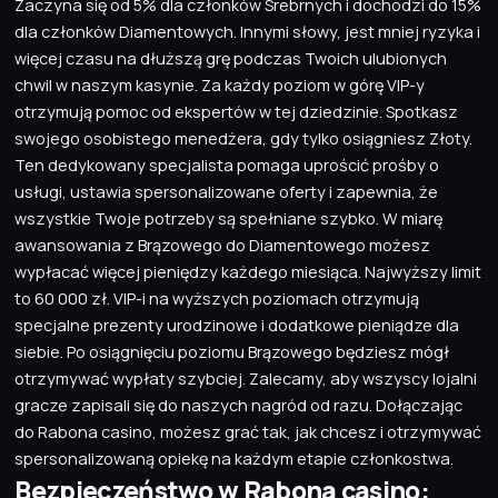
Zaczyna się od 5% dla członków Srebrnych i dochodzi do 15%
dla członków Diamentowych. Innymi słowy, jest mniej ryzyka i
więcej czasu na dłuższą grę podczas Twoich ulubionych
chwil w naszym kasynie. Za każdy poziom w górę VIP-y
otrzymują pomoc od ekspertów w tej dziedzinie. Spotkasz
swojego osobistego menedżera, gdy tylko osiągniesz Złoty.
Ten dedykowany specjalista pomaga uprościć prośby o
usługi, ustawia spersonalizowane oferty i zapewnia, że
wszystkie Twoje potrzeby są spełniane szybko. W miarę
awansowania z Brązowego do Diamentowego możesz
wypłacać więcej pieniędzy każdego miesiąca. Najwyższy limit
to 60 000 zł. VIP-i na wyższych poziomach otrzymują
specjalne prezenty urodzinowe i dodatkowe pieniądze dla
siebie. Po osiągnięciu poziomu Brązowego będziesz mógł
otrzymywać wypłaty szybciej. Zalecamy, aby wszyscy lojalni
gracze zapisali się do naszych nagród od razu. Dołączając
do Rabona casino, możesz grać tak, jak chcesz i otrzymywać
spersonalizowaną opiekę na każdym etapie członkostwa.
Bezpieczeństwo w Rabona casino: