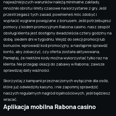
najważniejszych warunków należą minimalne zakłady,
mnożniki obrotu i limity czasowe na korzystanie z gry. Jeśli
przestrzegasz tych zasad, powinieneś móc zdobyć i
wypłacić wygrane powiązane z bonusem. Jeśli potrzebujesz
pomocy z kodem promocyjnym Rabona casino, nasz zespół
obsługi klienta jest dostępny dwadzieścia cztery godziny na
dobę, siedem dni w tygodniu. Wejdź do sekcji promocji lub
bonusów, wprowadź kod promocyjny, a następnie sprawdź
konto, aby zobaczyć, czy oferta została aktywowana.
Pamiętaj, że niektóre kody można wykorzystać tylko raz na
klienta. Nie przegap okazji do zabawy w Rabona; zawsze
sprawdzaj daty ważności.
Skorzystaj z kampanii przeznaczonych wyłącznie dla osób,
które już odwiedziły kasyno, i nie zapomnij sprawdzić
naszych regularnych nagród lojalnościowych, jeśli będziesz
wracać.
Aplikacja mobilna Rabona casino