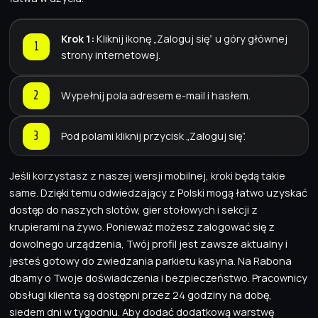
Krok 1:
Kliknij ikonę „Zaloguj się” u góry głównej
strony internetowej.
Wypełnij pola adresem e-mail i hasłem.
Pod polami kliknij przycisk „Zaloguj się”.
Jeśli korzystasz z naszej wersji mobilnej, kroki będą takie
same. Dzięki temu odwiedzający z Polski mogą łatwo uzyskać
dostęp do naszych slotów, gier stołowych i sekcji z
krupierami na żywo. Ponieważ możesz zalogować się z
dowolnego urządzenia, Twój profil jest zawsze aktualny i
jesteś gotowy do zwiedzania parkietu kasyna. Na Rabona
dbamy o Twoje doświadczenia i bezpieczeństwo. Pracownicy
obsługi klienta są dostępni przez 24 godziny na dobę,
siedem dni w tygodniu. Aby dodać dodatkową warstwę