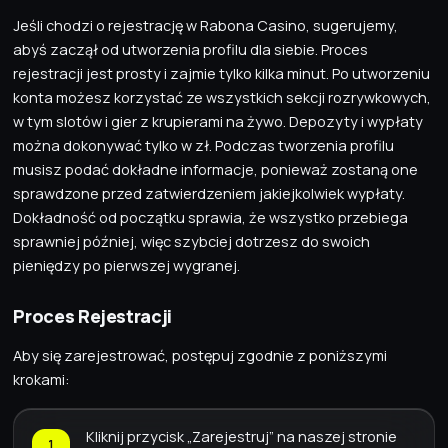
Jeśli chodzi o rejestrację w Rabona Casino, sugerujemy,
abyś zaczął od utworzenia profilu dla siebie. Proces
rejestracji jest prosty i zajmie tylko kilka minut. Po utworzeniu
konta możesz korzystać ze wszystkich sekcji rozrywkowych,
w tym slotów i gier z krupierami na żywo. Depozyty i wypłaty
można dokonywać tylko w zł. Podczas tworzenia profilu
musisz podać dokładne informacje, ponieważ zostaną one
sprawdzone przed zatwierdzeniem jakiejkolwiek wypłaty.
Dokładność od początku sprawia, że wszystko przebiega
sprawniej później, więc szybciej dotrzesz do swoich
pieniędzy po pierwszej wygranej.
Proces Rejestracji
Aby się zarejestrować, postępuj zgodnie z poniższymi
krokami:
Kliknij przycisk „Zarejestruj” na naszej stronie