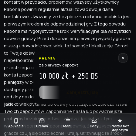
kontakt w przypadku problemów, wszyscy użytkownicy
Rabona powinni regularnie aktualizować swoje dane
kontaktowe. Uważamy, że bezpieczna ochrona osobista jest
pierwszym krokiem do odpowiedzialnej gry. Z tego powodu
Rabona ma rygorystyczne kroki weryfikacyjne dla wszystkich
nowych graczy. Przed dokonaniem pierwszej wypłaty gracze
muszą udowodnić swój wiek, tożsamość i lokalizację. Chroni
to Twoje doświadczenie i pomaga zapobiegać grze osób
PREMIA
niepełnoletnich lub kradzieży tożsamości. Ponadto kasyno
za pierwszy depozyt
przestrzega krajowych zasad, aby chronić indywidualne
10 000 zł + 250 DS
konta i zapobiegać nieautoryzowanemu przepływowi
pieniędzy w z². Nasz wielojęzyczny zespół wsparcia jest
dostępny przez czat na żywo lub e-mail dwadzieścia cztery
Zarejestruj się
godziny na dobę, siedem dni w tygodniu, jeśli masz
jakiekolwiek pytania lub obawy dotyczące bezpieczeństwa
Twoich depozytów. Zapomniane hasła lub poważniejsze
problemy bezpieczeństwa – wiedzą, jak sobie z tym
wszystkim poradzić. Rabona zapewnia, że wszyscy jego
Aplikacja
Premia
Menu
Kody
Premia bez
depozytu
gracze czują się bezpiecznie i ufają, utrzymując te środki