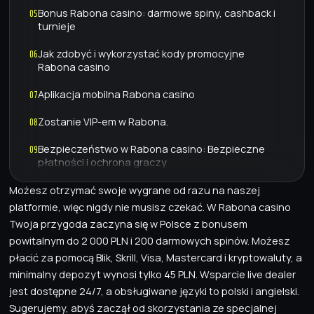
Bonus Rabona casino: darmowe spiny, cashback i
05
turnieje
Jak zdobyć i wykorzystać kody promocyjne
06
Rabona casino
Aplikacja mobilna Rabona casino
07
Zostanie VIP-em w Rabona.
08
Bezpieczeństwo w Rabona casino: Bezpieczne
09
płatności i ochrona graczy
Odpowiedzialna gra w Rabona: Realistyczne limity
Możesz otrzymać swoje wygrane od razu na naszej
10
i zobowiązanie 18+
platformie, więc nigdy nie musisz czekać. W Rabona casino
Twoja przygoda zaczyna się w Polsce z bonusem
Rejestracja, bonusy i ważne funkcje w Rabona
11
powitalnym do 2 000 PLN i 200 darmowych spinów. Możesz
casino
płacić za pomocą Blik, Skrill, Visa, Mastercard i kryptowaluty, a
FAQ
12
minimalny depozyt wynosi tylko 45 PLN. Wsparcie live dealer
jest dostępne 24/7, a obsługiwane języki to polski i angielski.
Sugerujemy, abyś zaczął od skorzystania ze specjalnej