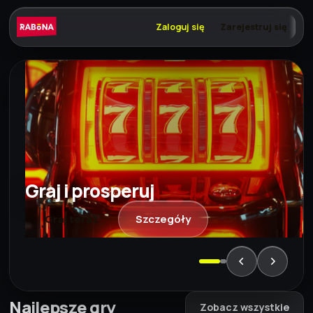
Zaloguj się
Zarejestruj się
Wygraj duże, poczuj
dreszczyk
Graj teraz
Szczegóły
Najlepsze gry
Zobacz wszystkie