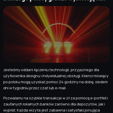
Jesteśmy oddani łączeniu technologii, przyjaznego dla
użytkownika designu i indywidualnej obsługi. Klienci mówiący
po polsku mogą uzyskać pomoc 24 godziny na dobę, siedem
dni w tygodniu przez czat lub e-mail.
Pozwalamy na szybkie transakcje w zł za pomocą e-portfeli i
zaufanych lokalnych banków zarówno dla depozytów, jak i
wypłat. Każda wizyta jest zabawna i satysfakcjonująca