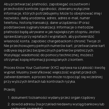
Aby przetwarzać płatności, zapobiegać oszustwom i
przechodzić kontrole zgodności, zbieramy wyłącznie
informacje, których potrzebujemy. Może to obejmować imię i
nazwisko, datę urodzenia, adres, adres e-mail, numer
telefonu, historię transakcji, dane urządzenia i IP oraz
podstawowe sygnały lokalizacji. Informacje o metodzie
płatności będą ukrywane w jak największym stopniu. Jesteś
sprawdzany przy wpłatach i wypłatach, aby potwierdzić
własność konta, zapobiec chargebackom i chronić Twoje zł.
Nie przechowujemy pełnych numerów kart; przetwarzanie kart
odbywa się przez bezpiecznych partnerów płatniczych.
Wysyłając wiadomość do pomocy technicznej, możesz
otrzymać kopię informacji powiązanych z kontem.
Proces Know Your Customer (KYC) wpływa na szybkość i kwotę
wypłat. Musimy zweryfikować większość wypłat przed ich
zatwierdzeniem, a proces ten może rozpocząć się wcześniej
przy wyższych limitach lub kontrolach ryzyka.
Prześlij
dokument tożsamości wydany przez organ rządowy
dowód adresu (na przykład niedawny wyciąg bankowy lub
rachunek za media)