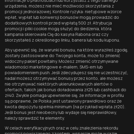
informacje o płatnościach lub korzystasz z tego samego
urządzenia, możesz nie mieć możliwości skorzystania z
promocji jednorazowej. Kontrole ryzyka: nietypowe wzorce
wpłat, wypłat lub konwersji bonusów mogą prowadzić do
dodatkowych kontroli przed wypłatą 500 zł. Atrybucja
promocji i pliki cookie mogą służyć do śledzenia, która
kampania skierowała Cię do kasyna Rabona oraz czy
skorzystałeś z określonego linku, banera lub kodu kuponu.
Aby upewnić się, że warunki bonusu, na które wyraziłeś zgodę,
zostały zastosowane do Twojego konta, może to zmienić
widoczny pakiet powitalny. Możesz zmienić otrzymywane
wiadomości marketingowe e-mailem, SMS-em lub
powiadomieniem push. Jeśli zdecydujesz się nie uczestniczyć,
nadal możesz otrzymywać bonusy przez konto, ale możesz
nie otrzymywać niektórych ukierunkowanych alertów o
ofertach, takich jak bonus doładowania zł25 lub cashback do
zł40. Zwykle pomaga upewnienie się, że informacje w profilu
są poprawne, że Polska jest ustawiony prawidłowo oraz że
kwota depozytu spełnia minimum (na przykład wpłata zł20).
Jeśli bonus jest nieobecny lub wydaje się nieprawidłowy,
należy sprawdzić te elementy.
W celach weryfikacyjnych oraz w celu znalezienia rekordu
promocji powiązanego z kontem, wsparcie może w razie