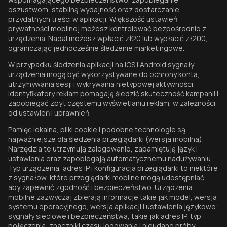
oszustwom, stabilną wydajność oraz dostarczanie
przydatnych treści w aplikacji. Większość ustawień
prywatności mobilnej możesz kontrolować bezpośrednio z
urządzenia. Nadal możesz wpłacić zł20 lub wypłacić zł200,
ograniczając jednocześnie śledzenie marketingowe.
W przypadku śledzenia aplikacji na iOS i Android sygnały
urządzenia mogą być wykorzystywane do ochrony konta,
utrzymywania sesji i wykrywania nietypowej aktywności.
Identyfikatory reklam pomagają śledzić skuteczność kampanii i
zapobiegać zbyt częstemu wyświetlaniu reklam, w zależności
od ustawień i uprawnień.
Pamięć lokalna, pliki cookie i podobne technologie są
najważniejsze dla śledzenia przeglądarki (wersja mobilna).
Narzędzia te utrzymują zalogowanie, zapamiętują język i
ustawienia oraz zapobiegają automatycznemu nadużywaniu.
Typ urządzenia, adres IP i konfiguracja przeglądarki to niektóre
z sygnałów, które przeglądarki mobilne mogą udostępniać,
aby zapewnić zgodność i bezpieczeństwo. Urządzenia
mobilne zazwyczaj zbierają informacje takie jak model, wersja
systemu operacyjnego, wersja aplikacji i ustawienia językowe;
sygnały sieciowe i bezpieczeństwa, takie jak adres IP, typ
połączenia, znaczniki czasu logowania i nieudane próby