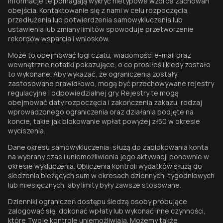
Informacje te pomagają wykryć nietypowe wzorce zachowań
obejścia. Kontaktowanie się z nami w celu rozpoczęcia,
przedłużenia lub potwierdzenia samowykluczenia lub
ustawienia lub zmiany limitów spowoduje przetworzenie
rekordów wsparcia i wniosków.
Może to obejmować logi czatu, wiadomości e-mail oraz
wewnętrzne notatki pokazujące, o co prosiłeś i kiedy zostało
to wykonane. Aby wykazać, że ograniczenia zostały
zastosowane prawidłowo, mogą być przechowywane rejestry
regulacyjne i odpowiedzialnej gry. Rejestry te mogą
obejmować daty rozpoczęcia i zakończenia zakazu, rodzaj
wprowadzonego ograniczenia oraz działania podjęte na
koncie, takie jak blokowanie wpłat powyżej zł50 w okresie
wyciszenia.
Dane okresu samowykluczenia: służą do zablokowania konta
na wybrany czas i uniemożliwienia jego aktywacji ponownie w
okresie wykluczenia. Obliczenia kontroli wydatków służą do
śledzenia bieżących sum w okresach dziennych, tygodniowych
lub miesięcznych, aby limity były zawsze stosowane.
Dzienniki ograniczeń dostępu śledzą osoby próbujące
zalogować się, dokonać wpłaty lub wykonać inne czynności,
które Twoje kontrole uniemożliwiają. Możemy także