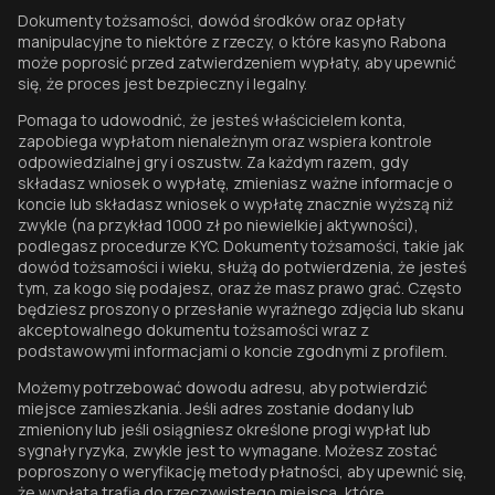
Dokumenty tożsamości, dowód środków oraz opłaty
manipulacyjne to niektóre z rzeczy, o które kasyno Rabona
może poprosić przed zatwierdzeniem wypłaty, aby upewnić
się, że proces jest bezpieczny i legalny.
Pomaga to udowodnić, że jesteś właścicielem konta,
zapobiega wypłatom nienależnym oraz wspiera kontrole
odpowiedzialnej gry i oszustw. Za każdym razem, gdy
składasz wniosek o wypłatę, zmieniasz ważne informacje o
koncie lub składasz wniosek o wypłatę znacznie wyższą niż
zwykle (na przykład 1000 zł po niewielkiej aktywności),
podlegasz procedurze KYC. Dokumenty tożsamości, takie jak
dowód tożsamości i wieku, służą do potwierdzenia, że jesteś
tym, za kogo się podajesz, oraz że masz prawo grać. Często
będziesz proszony o przesłanie wyraźnego zdjęcia lub skanu
akceptowalnego dokumentu tożsamości wraz z
podstawowymi informacjami o koncie zgodnymi z profilem.
Możemy potrzebować dowodu adresu, aby potwierdzić
miejsce zamieszkania. Jeśli adres zostanie dodany lub
zmieniony lub jeśli osiągniesz określone progi wypłat lub
sygnały ryzyka, zwykle jest to wymagane. Możesz zostać
poproszony o weryfikację metody płatności, aby upewnić się,
że wypłata trafia do rzeczywistego miejsca, które