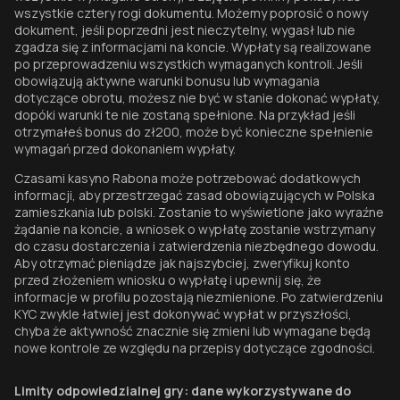
wszystkie cztery rogi dokumentu. Możemy poprosić o nowy
dokument, jeśli poprzedni jest nieczytelny, wygasł lub nie
zgadza się z informacjami na koncie. Wypłaty są realizowane
po przeprowadzeniu wszystkich wymaganych kontroli. Jeśli
obowiązują aktywne warunki bonusu lub wymagania
dotyczące obrotu, możesz nie być w stanie dokonać wypłaty,
dopóki warunki te nie zostaną spełnione. Na przykład jeśli
otrzymałeś bonus do zł200, może być konieczne spełnienie
wymagań przed dokonaniem wypłaty.
Czasami kasyno Rabona może potrzebować dodatkowych
informacji, aby przestrzegać zasad obowiązujących w Polska
zamieszkania lub polski. Zostanie to wyświetlone jako wyraźne
żądanie na koncie, a wniosek o wypłatę zostanie wstrzymany
do czasu dostarczenia i zatwierdzenia niezbędnego dowodu.
Aby otrzymać pieniądze jak najszybciej, zweryfikuj konto
przed złożeniem wniosku o wypłatę i upewnij się, że
informacje w profilu pozostają niezmienione. Po zatwierdzeniu
KYC zwykle łatwiej jest dokonywać wypłat w przyszłości,
chyba że aktywność znacznie się zmieni lub wymagane będą
nowe kontrole ze względu na przepisy dotyczące zgodności.
Limity odpowiedzialnej gry: dane wykorzystywane do