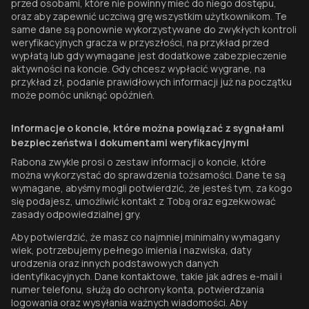
przed osobami, które nie powinny mieć do niego dostępu,
oraz aby zapewnić uczciwą grę wszystkim użytkownikom. Te
same dane są ponownie wykorzystywane do zwykłych kontroli
weryfikacyjnych gracza w przyszłości, na przykład przed
wypłatą lub gdy wymagane jest dodatkowe zabezpieczenie
aktywności na koncie. Gdy chcesz wypłacić wygrane, na
przykład zł, podanie prawidłowych informacji już na początku
może pomóc uniknąć opóźnień.
Informacje o koncie, które można powiązać z sygnałami
bezpieczeństwa i dokumentami weryfikacyjnymi
Rabona zwykle prosi o zestaw informacji o koncie, które
można wykorzystać do sprawdzenia tożsamości. Dane te są
wymagane, abyśmy mogli potwierdzić, że jesteś tym, za kogo
się podajesz, umożliwić kontakt z Tobą oraz egzekwować
zasady odpowiedzialnej gry.
Aby potwierdzić, że masz co najmniej minimalny wymagany
wiek, potrzebujemy pełnego imienia i nazwiska, daty
urodzenia oraz innych podstawowych danych
identyfikacyjnych. Dane kontaktowe, takie jak adres e-mail i
numer telefonu, służą do ochrony konta, potwierdzania
logowania oraz wysyłania ważnych wiadomości. Aby