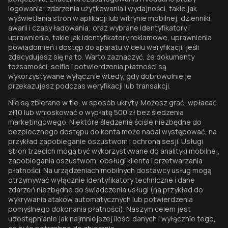
logowania; zdarzenia użytkowania i wydajności, takie jak
wyświetlenia stron w aplikacji lub witrynie mobilnej, dzienniki
awarii i czasy ładowania; oraz wybrane identyfikatory i
uprawnienia, takie jak identyfikatory reklamowe, uprawnienia
powiadomień i dostęp do aparatu w celu weryfikacji, jeśli
zdecydujesz się na to. Warto zaznaczyć, że dokumenty
tożsamości, selfie i potwierdzenia płatności są
wykorzystywane wyłącznie wtedy, gdy dobrowolnie je
przekazujesz podczas weryfikacji lub transakcji.
Nie są zbierane w tle, w sposób ukryty. Możesz grać, wpłacać
zł10 lub wnioskować o wypłatę 500 zł bez śledzenia
marketingowego. Niektóre śledzenie ściśle niezbędne do
bezpiecznego dostępu do konta może nadal występować, na
przykład zapobieganie oszustwom i ochrona sesji. Usługi
stron trzecich mogą być wykorzystywane do analityki mobilnej,
zapobiegania oszustwom, obsługi klienta i przetwarzania
płatności. Na urządzeniach mobilnych dostawcy usług mogą
otrzymywać wyłącznie identyfikatory techniczne i dane
zdarzeń niezbędne do świadczenia usługi (na przykład do
wykrywania ataków automatycznych lub potwierdzenia
pomyślnego dokonania płatności). Naszym celem jest
udostępnianie jak najmniejszej ilości danych i wyłącznie tego,