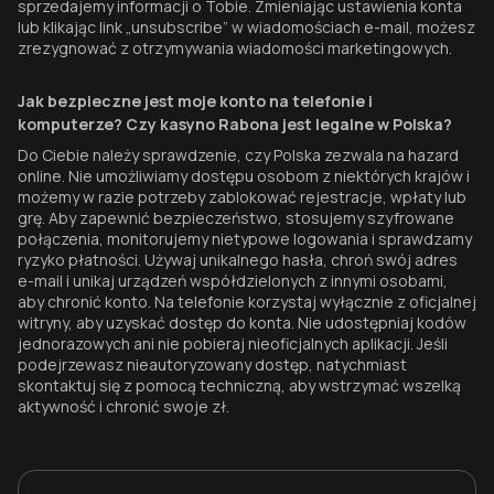
sprzedajemy informacji o Tobie. Zmieniając ustawienia konta
lub klikając link „unsubscribe” w wiadomościach e-mail, możesz
zrezygnować z otrzymywania wiadomości marketingowych.
Jak bezpieczne jest moje konto na telefonie i
komputerze? Czy kasyno Rabona jest legalne w Polska?
Do Ciebie należy sprawdzenie, czy Polska zezwala na hazard
online. Nie umożliwiamy dostępu osobom z niektórych krajów i
możemy w razie potrzeby zablokować rejestracje, wpłaty lub
grę. Aby zapewnić bezpieczeństwo, stosujemy szyfrowane
połączenia, monitorujemy nietypowe logowania i sprawdzamy
ryzyko płatności. Używaj unikalnego hasła, chroń swój adres
e-mail i unikaj urządzeń współdzielonych z innymi osobami,
aby chronić konto. Na telefonie korzystaj wyłącznie z oficjalnej
witryny, aby uzyskać dostęp do konta. Nie udostępniaj kodów
jednorazowych ani nie pobieraj nieoficjalnych aplikacji. Jeśli
podejrzewasz nieautoryzowany dostęp, natychmiast
skontaktuj się z pomocą techniczną, aby wstrzymać wszelką
aktywność i chronić swoje zł.