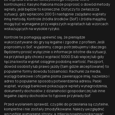
kontrolujesz. Kasyno Rabona może poprosić o dowód metody
wpłaty, jeśli będzie to konieczne. Dotyczy to zwłaszcza
sytuacji, gdy wpłacono 200 $ i następnie zażądano wypłaty
inną metodą. Kontrole źródła środków (SoF) i źródła majątku
mogą być wymagane przy większych wypłatach lub wzorcach
wskazujących na wysokie ryzyko.
Kontrole te pomagają upewnić się, że pieniądze
wykorzystywane do gry są legalne i zgodne z profilem. Jeśli
poprosimy o SoF, wyjaśnimy, czego potrzebujemy i dlaczego.
Będziemy prosić wyłącznie o informacje istotne dla sytuacji,
na przykład gdy chcesz wypłacić 5000 $ lub więcej lub gdy
łączna kwota wypłat osiągnie podobną wartość. Paszport,
dowód osobisty lub prawo jazdy (tam gdzie akceptowane) to
popularne formy dowodu tożsamości. Rachunki za media,
wyciągi bankowe i oficjalne pisma zawierające imię, nazwisko i
adres to popularne sposoby potwierdzenia adresu. Paski
wypłat, wyciągi bankowe pokazujące wpłaty wynagrodzenia,
dokumenty dochodów z działalności gospodarczej lub inne
legalne zapisy dochodów to typowe przykłady SoF.
Przed wysłaniem sprawdź, czy pliki do przesłania są czytelne,
kompletne i nie zostały zmodyfikowane. Należy uwzględnić
wszystkie wymagane strony, a zdjęcia powinny pokazywać