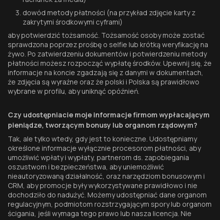
dowód metody płatności (na przykład zdjęcie karty z
zakrytymi środkowymi cyframi)
aby potwierdzić tożsamość. Tożsamość osoby może zostać
sprawdzona poprzez prośbę o selfie lub krótką weryfikację na
żywo. Po zatwierdzeniu dokumentów i potwierdzeniu metody
płatności możesz rozpocząć wypłatę środków. Upewnij się, że
informacje na koncie zgadzają się z danymi w dokumentach,
że zdjęcia są wyraźne oraz że polski i Polska są prawidłowo
wybrane w profilu, aby uniknąć opóźnień.
Czy udostępniacie moje informacje firmom wypłacającym
pieniądze, tworzącym bonusy lub organom rządowym?
Tak, ale tylko wtedy, gdy jest to konieczne. Udostępniamy
określone informacje wyłącznie procesorom płatności, aby
umożliwić wpłaty i wypłaty, partnerom ds. zapobiegania
oszustwom i bezpieczeństwa, aby uniemożliwić
nieautoryzowaną działalność, oraz narzędziom bonusowym i
CRM, aby promocje były wykorzystywane prawidłowo i nie
dochodziło do nadużyć. Możemy udostępniać dane organom
regulacyjnym, podmiotom rozstrzygającym spory lub organom
ścigania, jeśli wymaga tego prawo lub nasza licencja. Nie