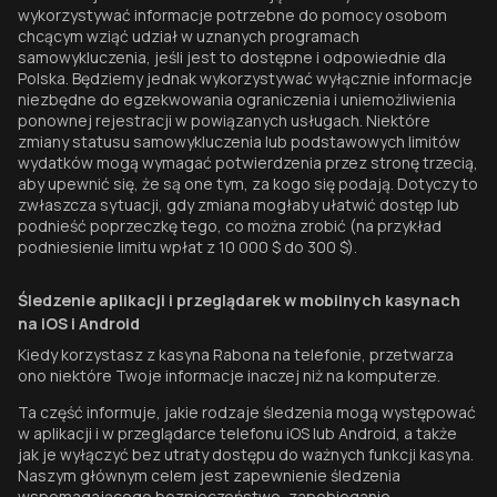
wykorzystywać informacje potrzebne do pomocy osobom
chcącym wziąć udział w uznanych programach
samowykluczenia, jeśli jest to dostępne i odpowiednie dla
Polska. Będziemy jednak wykorzystywać wyłącznie informacje
niezbędne do egzekwowania ograniczenia i uniemożliwienia
ponownej rejestracji w powiązanych usługach. Niektóre
zmiany statusu samowykluczenia lub podstawowych limitów
wydatków mogą wymagać potwierdzenia przez stronę trzecią,
aby upewnić się, że są one tym, za kogo się podają. Dotyczy to
zwłaszcza sytuacji, gdy zmiana mogłaby ułatwić dostęp lub
podnieść poprzeczkę tego, co można zrobić (na przykład
podniesienie limitu wpłat z 10 000 $ do 300 $).
Śledzenie aplikacji i przeglądarek w mobilnych kasynach
na iOS i Android
Kiedy korzystasz z kasyna Rabona na telefonie, przetwarza
ono niektóre Twoje informacje inaczej niż na komputerze.
Ta część informuje, jakie rodzaje śledzenia mogą występować
w aplikacji i w przeglądarce telefonu iOS lub Android, a także
jak je wyłączyć bez utraty dostępu do ważnych funkcji kasyna.
Naszym głównym celem jest zapewnienie śledzenia
wspomagającego bezpieczeństwo, zapobieganie