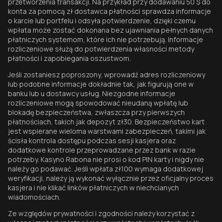
przetworzenia transakcji. Na przykład przy dodawaniu 50 $ do
konta za pomocą zł dostawca płatności sprawdza informacje
o karcie lub portfelu i odsyła potwierdzenie, dzięki czemu
wpłata może zostać dokonana bez ujawniania pełnych danych
płatniczych systemom, które ich nie potrzebują. Informacje
rozliczeniowe służą do potwierdzenia własności metody
płatności i zapobiegania oszustwom.
Jeśli zostaniesz poproszony, wprowadź adres rozliczeniowy
lub podobne informacje dokładnie tak, jak figurują one w
banku lub u dostawcy usług. Niezgodne informacje
rozliczeniowe mogą spowodować nieudaną wpłatę lub
blokadę bezpieczeństwa, zwłaszcza przy pierwszych
płatnościach, takich jak depozyt zł30. Bezpieczeństwo kart
jest wspierane wieloma warstwami zabezpieczeń, takimi jak
ścisła kontrola dostępu podczas sesji kasjera oraz
dodatkowe kontrole przeprowadzane przez bank w razie
potrzeby. Kasyno Rabona nie prosi o kod PIN karty i nigdy nie
należy go podawać. Jeśli wpłata zł100 wymaga dodatkowej
weryfikacji, należy ją wykonać wyłącznie przez oficjalny proces
kasjera i nie klikać linków płatniczych w niechcianych
wiadomościach.
Ze względów prywatności i zgodności należy korzystać z