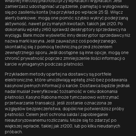
własnej metody płatności przy wpłatach i wypłatach. Jeśli
zamierzasz udostępniać urządzenie, pamiętaj o wylogowaniu
się po zasileniu konta (na przykład po wpłacie 25 $). Włącz
alerty bankowe; mogą one pomóc szybko wykryć podejrzaną
aktywność, nawet przy małych kwotach, takich jak zł20. Po
dokonaniu wpłaty zł60 sprawdź deskryptory sprzedawcy na
wyciągu. Bank może wyświetlić inny deskryptor sprzedawcy niż
nazwa marki kasyna. Jeśli zauważysz coś podejrzanego,
skontaktuj się z pomocą techniczną przed złożeniem
zewnętrznego sporu. Jeśli dostępne są inne opcje, mogą one
chronić prywatność poprzez zmniejszenie ilości informacji o
karcie wymaganych podczas płatności.
Przykładem metody opartej na dostawcy są portfele
elektroniczne, które umożliwiają wpłatę zł40 bez podawania
kasynowi pełnych informacji o karcie. Dostawca będzie jednak
nadal musiał zweryfikować tożsamość w celu dokonania
płatności. Kasyno Rabona może tymczasowo wstrzymać
przetwarzanie transakcji, jeśli zostanie oznaczona ze
względów bezpieczeństwa, dopóki nie potwierdzisz próby
płatności. Celem jest ochrona salda i zapobieganie
nieautoryzowanemu rozliczaniu. Może się to zdarzyć po
większej wpłacie, takiej jak zł200, lub po kilku nieudanych
próbach.