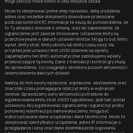
mógł założyć nowe konto w celu obejścia zasad.
Może to obejmować pełne imię i nazwisko, datę urodzenia,
adres oraz wszelkie dokumenty dowodowe przekazane
podczas kontroli KYC. Informacje te służą do potwierdzenia, że
to Ty składasz wniosek o zmianę, oraz do zapewnienia, że
ograniczenie jest zawsze stosowane. Ustawione limity są
przechowywane w danych ustawień limitów. Mogą to być limity
wpłat, limity strat, limity obrotu lub limity czasu sesji. Na
przykład jeśli ustawisz limit zł100 dziennie na wpłaty,
zapamiętamy ten limit i automatycznie zablokujemy wpłaty
przekraczające tę kwotę. Dane z transakcji i kontroli gry służą
do sprawdzenia, czy osiągnięto określony poziom aktywności i
uniemożliwienia dalszych działań.
Należą do nich kwoty wpłacone, wypłacone, obstawione oraz
znaczniki czasu pomagające obliczyć limity w wybranym
okresie. Sprawdzamy sumy aktywności potrzebne do
egzekwowania limitu strat zł200 tygodniowo, jeśli taki został
ustawiony. Aby egzekwować ograniczenia i ograniczyć próby
ponownej rejestracji po samowykluczeniu, mogą być
wykorzystywane dane urządzenia i dane techniczne. Może to
obejmować identyfikator urządzenia, adres IP, informacje o
przeglądarce i sesji oraz dane dziennika prób logowania.