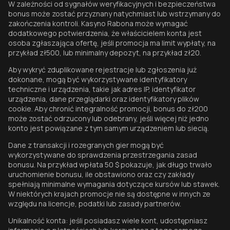
W zależności od sygnałów weryfikacyjnych i bezpieczeństwa
bonus może zostać przyznany natychmiast lub wstrzymany do
zakończenia kontroli. Kasyno Rabona może wymagać
dodatkowego potwierdzenia, że właścicielem konta jest
osoba zgłaszająca ofertę, jeśli promocja ma limit wypłaty, na
przykład zł500, lub minimalny depozyt, na przykład zł20.
Aby wykryć zduplikowane rejestracje lub zgłoszenia już
dokonane, mogą być wykorzystywane identyfikatory
techniczne i urządzenia, takie jak adres IP, identyfikator
urządzenia, dane przeglądarki oraz identyfikatory plików
cookie. Aby chronić integralność promocji, bonus do zł200
może zostać odrzucony lub odebrany, jeśli więcej niż jedno
konto jest powiązane z tym samym urządzeniem lub siecią.
Dane z transakcji i rozegranych gier mogą być
wykorzystywane do sprawdzenia przestrzegania zasad
bonusu. Na przykład wpłata 50 $ pokazuje, jak długo trwało
uruchomienie bonusu, ile obstawiono oraz czy zakłady
spełniają minimalne wymagania dotyczące kursów lub stawek.
W niektórych krajach promocje nie są dostępne w innych ze
względu na licencje, podatki lub zasady partnerów.
Unikalność konta: jeśli posiadasz wiele kont, udostępniasz