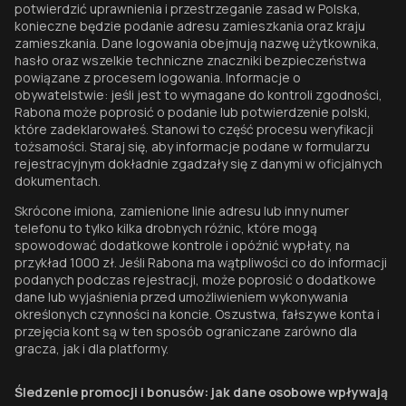
potwierdzić uprawnienia i przestrzeganie zasad w Polska,
konieczne będzie podanie adresu zamieszkania oraz kraju
zamieszkania. Dane logowania obejmują nazwę użytkownika,
hasło oraz wszelkie techniczne znaczniki bezpieczeństwa
powiązane z procesem logowania. Informacje o
obywatelstwie: jeśli jest to wymagane do kontroli zgodności,
Rabona może poprosić o podanie lub potwierdzenie polski,
które zadeklarowałeś. Stanowi to część procesu weryfikacji
tożsamości. Staraj się, aby informacje podane w formularzu
rejestracyjnym dokładnie zgadzały się z danymi w oficjalnych
dokumentach.
Skrócone imiona, zamienione linie adresu lub inny numer
telefonu to tylko kilka drobnych różnic, które mogą
spowodować dodatkowe kontrole i opóźnić wypłaty, na
przykład 1000 zł. Jeśli Rabona ma wątpliwości co do informacji
podanych podczas rejestracji, może poprosić o dodatkowe
dane lub wyjaśnienia przed umożliwieniem wykonywania
określonych czynności na koncie. Oszustwa, fałszywe konta i
przejęcia kont są w ten sposób ograniczane zarówno dla
gracza, jak i dla platformy.
Śledzenie promocji i bonusów: jak dane osobowe wpływają